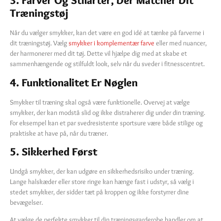
3. Farver Og Stilarter, Der Matcher Dit
Træningstøj
Når du vælger smykker, kan det være en god idé at tænke på farverne i
dit træningstøj. Vælg
smykker i komplementær farve
eller med nuancer,
der harmonerer med dit tøj. Dette vil hjælpe dig med at skabe et
sammenhængende og stilfuldt look, selv når du sveder i fitnesscentret.
4. Funktionalitet Er Nøglen
Smykker til træning skal også være funktionelle. Overvej at vælge
smykker, der kan modstå slid og ikke distraherer dig under din træning.
For eksempel kan et par svedresistente sportsure være både stilige og
praktiske at have på, når du træner.
5. Sikkerhed Først
Undgå smykker, der kan udgøre en sikkerhedsrisiko under træning.
Lange halskæder eller store ringe kan hænge fast i udstyr, så vælg i
stedet smykker, der sidder tæt på kroppen og ikke forstyrrer dine
bevægelser.
At vælge de perfekte smykker til din træningsgarderobe handler om at