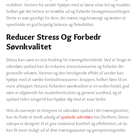
mobilitet. Varmen fra vandet hjælper med at løsne stive led og muskler,
hvilket gør det lettere at strække ud og forbedre bevægelsesomfanget.
Dette er især gavnligt for dem, der træner regelmæssigt og ønsker at
opretholde en god kropslig balance og fleksibilitet.
Reducer Stress Og Forbedr
Søvnkvalitet
Stress kan være en stor hindring for træningsfremskridt. Ved at bruge et
udendørs spabad kan du reducere stressniveauerne og forbedre din
generelle velvære. Varmen og den beroligende effekt af vandet kan
hjælpe med at sænke kortisolniveauerne i kroppen, hvilket fører til en
mere afslappet tilstand. Forbedret søvnkvalitet er en anden fordel; god
søvn er afgørende for muskelrestitution og generel sundhed, og et
spabad inden sengetid kan hjælpe dig med at sove bedre.
Hvis du overvejer at integrere et udendørs spabad i din træningsrutine,
kan du finde et bredt udvalg af
spabade udendørs
hos DenForm. Deres
udespa er designet til at give maksimal komfort og effektivitet, så du
kan få mest muligt ud af dine træningspauser og genopretningstider.