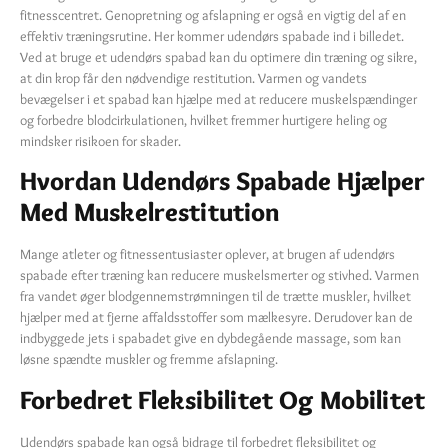
fitnesscentret. Genopretning og afslapning er også en vigtig del af en
effektiv træningsrutine. Her kommer udendørs spabade ind i billedet.
Ved at bruge et udendørs spabad kan du optimere din træning og sikre,
at din krop får den nødvendige restitution. Varmen og vandets
bevægelser i et spabad kan hjælpe med at reducere muskelspændinger
og forbedre blodcirkulationen, hvilket fremmer hurtigere heling og
mindsker risikoen for skader.
Hvordan Udendørs Spabade Hjælper
Med Muskelrestitution
Mange atleter og fitnessentusiaster oplever, at brugen af udendørs
spabade efter træning kan reducere muskelsmerter og stivhed. Varmen
fra vandet øger blodgennemstrømningen til de trætte muskler, hvilket
hjælper med at fjerne affaldsstoffer som mælkesyre. Derudover kan de
indbyggede jets i spabadet give en dybdegående massage, som kan
løsne spændte muskler og fremme afslapning.
Forbedret Fleksibilitet Og Mobilitet
Udendørs spabade kan også bidrage til forbedret fleksibilitet og