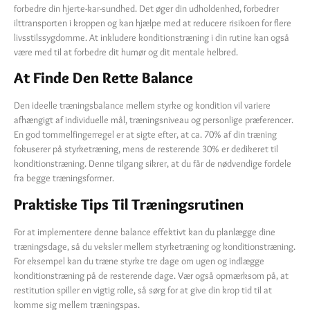
forbedre din hjerte-kar-sundhed. Det øger din udholdenhed, forbedrer
ilttransporten i kroppen og kan hjælpe med at reducere risikoen for flere
livsstilssygdomme. At inkludere konditionstræning i din rutine kan også
være med til at forbedre dit humør og dit mentale helbred.
At Finde Den Rette Balance
Den ideelle træningsbalance mellem styrke og kondition vil variere
afhængigt af individuelle mål, træningsniveau og personlige præferencer.
En god tommelfingerregel er at sigte efter, at ca. 70% af din træning
fokuserer på styrketræning, mens de resterende 30% er dedikeret til
konditionstræning. Denne tilgang sikrer, at du får de nødvendige fordele
fra begge træningsformer.
Praktiske Tips Til Træningsrutinen
For at implementere denne balance effektivt kan du planlægge dine
træningsdage, så du veksler mellem styrketræning og konditionstræning.
For eksempel kan du træne styrke tre dage om ugen og indlægge
konditionstræning på de resterende dage. Vær også opmærksom på, at
restitution spiller en vigtig rolle, så sørg for at give din krop tid til at
komme sig mellem træningspas.