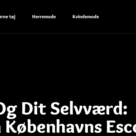
ørne tøj
Herremode
Kvindemode
Og Dit Selvværd:
a Københavns Esc