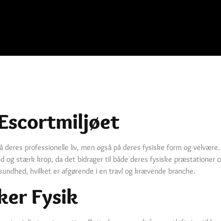
Escortmiljøet
å deres professionelle liv, men også på deres fysiske form og velvære
d og stærk krop, da det bidrager til både deres fysiske præstationer og
sundhed, hvilket er afgørende i en travl og krævende branche.
ker Fysik