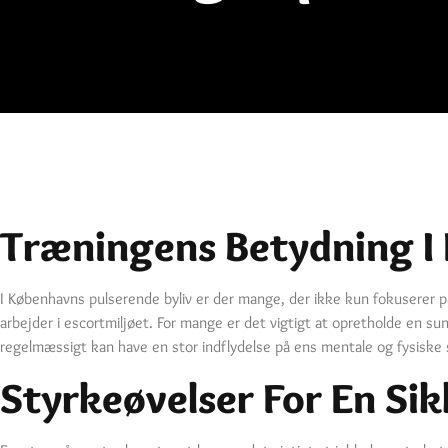
Træningens Betydning I 
I Københavns pulserende byliv er der mange, der ikke kun fokuserer p
arbejder i escortmiljøet. For mange er det vigtigt at opretholde en sun
regelmæssigt kan have en stor indflydelse på ens mentale og fysiske 
Styrkeøvelser For En Sik