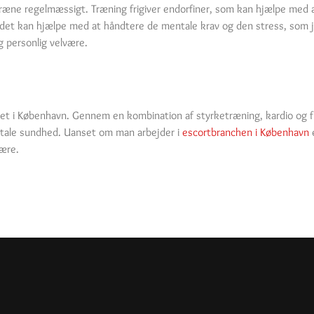
træne regelmæssigt. Træning frigiver endorfiner, som kan hjælpe med 
a det kan hjælpe med at håndtere de mentale krav og den stress, som
g personlig velvære.
jøet i København. Gennem en kombination af styrketræning, kardio og 
entale sundhed. Uanset om man arbejder i
escortbranchen i København
e
være.