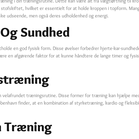
træning i din træningsrutine. Dette kan være alt fra vægtløftning til 
ofskiftet, hvilket er essentielt for at holde kroppen i topform. Man
iske udseende, men også deres udholdenhed og energi.
d Og Sundhed
retholde en god fysisk form. Disse øvelser forbedrer hjerte-kar-sundh
ære en afgørende faktor for at kunne håndtere de lange timer og fysi
tstræning
en velafrundet træningsrutine. Disse former for træning kan hjælpe med 
nhavn finder, at en kombination af styrketræning, kardio og fleksibi
 Træning