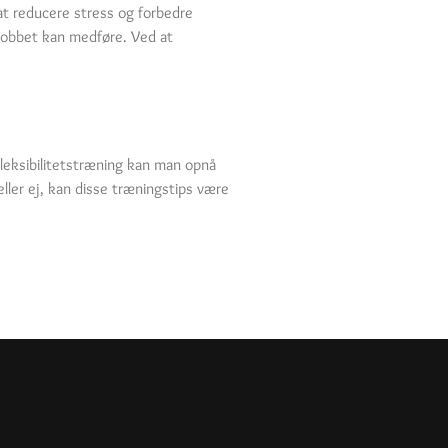
at reducere stress og forbedre
 jobbet kan medføre. Ved at
fleksibilitetstræning kan man opnå
ller ej, kan disse træningstips være