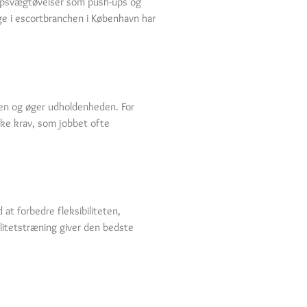
kropsvægtøvelser som push-ups og
ge i escortbranchen i København har
eden og øger udholdenheden. For
ske krav, som jobbet ofte
at forbedre fleksibiliteten,
litetstræning giver den bedste