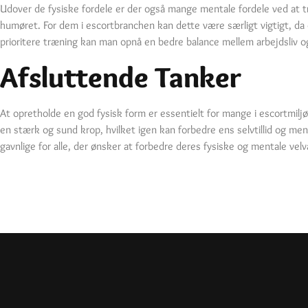
Udover de fysiske fordele er der også mange mentale fordele ved at 
humøret. For dem i escortbranchen kan dette være særligt vigtigt, d
prioritere træning kan man opnå en bedre balance mellem arbejdsliv o
Afsluttende Tanker
At opretholde en god fysisk form er essentielt for mange i escortmil
en stærk og sund krop, hvilket igen kan forbedre ens selvtillid og m
gavnlige for alle, der ønsker at forbedre deres fysiske og mentale vel