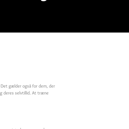
. Det gælder også for dem, der
 deres selvtillid. At træne