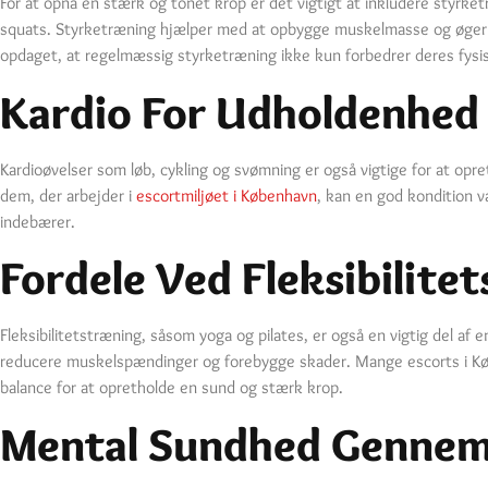
For at opnå en stærk og tonet krop er det vigtigt at inkludere styrke
squats. Styrketræning hjælper med at opbygge muskelmasse og øger st
opdaget, at regelmæssig styrketræning ikke kun forbedrer deres fys
Kardio For Udholdenhe
Kardioøvelser som løb, cykling og svømning er også vigtige for at op
dem, der arbejder i
escortmiljøet i København
, kan en god kondition v
indebærer.
Fordele Ved Fleksibilite
Fleksibilitetstræning, såsom yoga og pilates, er også en vigtig del af 
reducere muskelspændinger og forebygge skader. Mange escorts i Købe
balance for at opretholde en sund og stærk krop.
Mental Sundhed Gennem