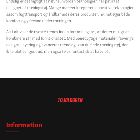
Endelig er det vigtigt at nævne, hvordan teknologien har påvirket
designet af træningstøj. Mange mærker integrerer innovative teknologier
såsom fugttransport og åndbarhed i deres produkter, hvilket øger både
komfort og ydeevne under træningen.
Alt i alt viser de nyeste trends inden for træningstøj, at det er muligt at
kombinere stil med funktionalitet. Med bæredygtige materialer, farverige
designs, layering og avanceret teknologi kan du finde træningstøj, der
ikke blot ser godt ud, men også føles fantastisk at have på.
Information