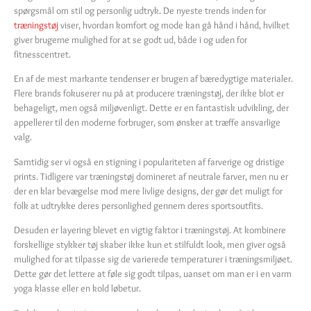
spørgsmål om stil og personlig udtryk. De nyeste trends inden for
træningstøj
viser, hvordan komfort og mode kan gå hånd i hånd, hvilket
giver brugerne mulighed for at se godt ud, både i og uden for
fitnesscentret.
En af de mest markante tendenser er brugen af bæredygtige materialer.
Flere brands fokuserer nu på at producere træningstøj, der ikke blot er
behageligt, men også miljøvenligt. Dette er en fantastisk udvikling, der
appellerer til den moderne forbruger, som ønsker at træffe ansvarlige
valg.
Samtidig ser vi også en stigning i populariteten af farverige og dristige
prints. Tidligere var træningstøj domineret af neutrale farver, men nu er
der en klar bevægelse mod mere livlige designs, der gør det muligt for
folk at udtrykke deres personlighed gennem deres sportsoutfits.
Desuden er layering blevet en vigtig faktor i træningstøj. At kombinere
forskellige stykker tøj skaber ikke kun et stilfuldt look, men giver også
mulighed for at tilpasse sig de varierede temperaturer i træningsmiljøet.
Dette gør det lettere at føle sig godt tilpas, uanset om man er i en varm
yoga klasse eller en kold løbetur.