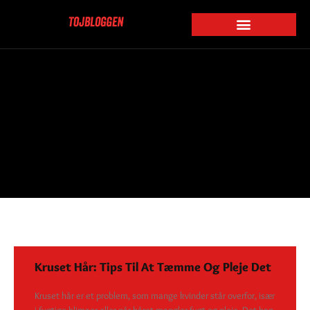
Kruset Hår: Tips Til At Tæmme Og Pleje Det
Kruset hår er et problem, som mange kvinder står overfor, især