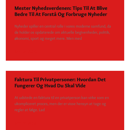
Mester Nyhedsverdenen: Tips Til At Blive
Bedre Til At Forstå Og Forbruge Nyheder
Nyheder spiller en central rolle i vores moderne samfund, da
de holder os opdaterede om aktuelle begivenheder, politik,
økonomi, sport og meget mere. Men med
SEE DETAILS
Faktura Til Privatpersoner: Hvordan Det
Fungerer Og Hvad Du Skal Vide
At udstede en faktura til en privatperson kan virke som en
ukompliceret proces, men der er visse hensyn at tage og
regler at følge. Lad
SEE DETAILS