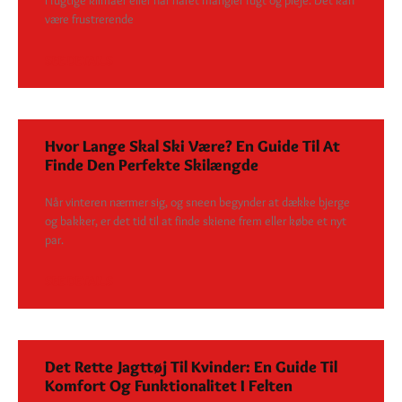
i fugtige klimaer eller når håret mangler fugt og pleje. Det kan
være frustrerende
SEE DETAILS
Hvor Lange Skal Ski Være? En Guide Til At
Finde Den Perfekte Skilængde
Når vinteren nærmer sig, og sneen begynder at dække bjerge
og bakker, er det tid til at finde skiene frem eller købe et nyt
par.
SEE DETAILS
Det Rette Jagttøj Til Kvinder: En Guide Til
Komfort Og Funktionalitet I Felten